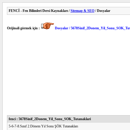
FENCİ - Fen Bilimleri Dersi Kaynakları /
Sitemap & SEO
/ Dosyalar
Orijinali görmek için :
Dosyalar / 5678Sinif_2Donem_Yil_Sonu_SOK_Tut
fenci : 5678Sinif_2Donem_Yil_Sonu_SOK_Tutanaklari
5-6-7-8.Sınıf 2.Dönem Yıl Sonu ŞÖK Tutanakları