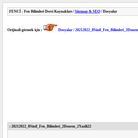
FENCİ - Fen Bilimleri Dersi Kaynakları /
Sitemap & SEO
/ Dosyalar
Orijinali görmek için :
Dosyalar / 20212022_8Sinif_Fen_Bilimleri_2Donem
: 20212022_8Sinif_Fen_Bilimleri_2Donem_2Yazili22