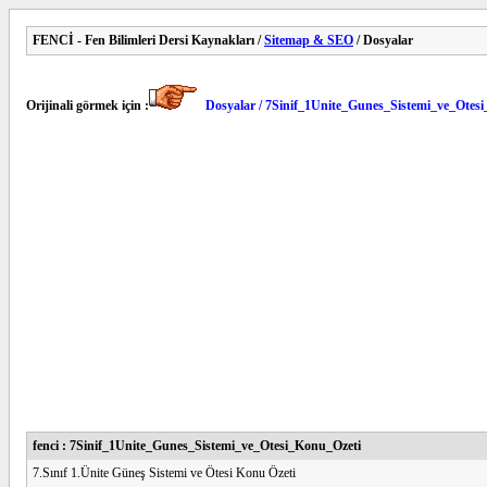
FENCİ - Fen Bilimleri Dersi Kaynakları /
Sitemap & SEO
/ Dosyalar
Orijinali görmek için :
Dosyalar / 7Sinif_1Unite_Gunes_Sistemi_ve_Otes
fenci : 7Sinif_1Unite_Gunes_Sistemi_ve_Otesi_Konu_Ozeti
7.Sınıf 1.Ünite Güneş Sistemi ve Ötesi Konu Özeti