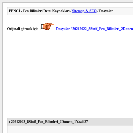
FENCİ - Fen Bilimleri Dersi Kaynakları /
Sitemap & SEO
/ Dosyalar
Orijinali görmek için :
Dosyalar / 20212022_8Sinif_Fen_Bilimleri_2Donem
: 20212022_8Sinif_Fen_Bilimleri_2Donem_1Yazili27