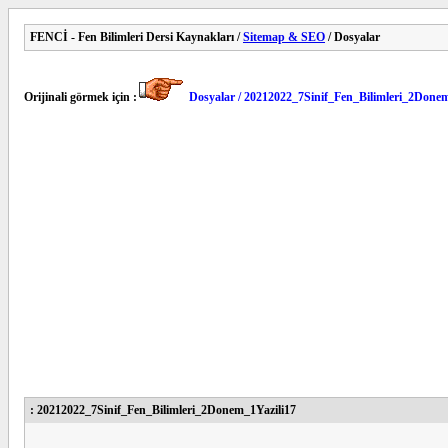
FENCİ - Fen Bilimleri Dersi Kaynakları /
Sitemap & SEO
/ Dosyalar
Orijinali görmek için :
Dosyalar / 20212022_7Sinif_Fen_Bilimleri_2Donem
: 20212022_7Sinif_Fen_Bilimleri_2Donem_1Yazili17