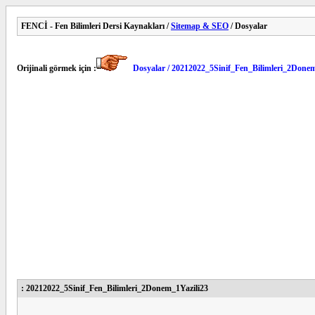
FENCİ - Fen Bilimleri Dersi Kaynakları /
Sitemap & SEO
/ Dosyalar
Orijinali görmek için :
Dosyalar / 20212022_5Sinif_Fen_Bilimleri_2Donem
: 20212022_5Sinif_Fen_Bilimleri_2Donem_1Yazili23