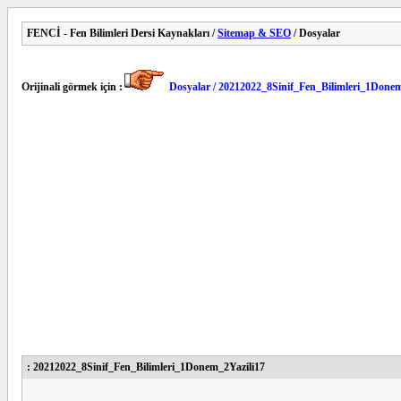
FENCİ - Fen Bilimleri Dersi Kaynakları /
Sitemap & SEO
/ Dosyalar
Orijinali görmek için :
Dosyalar / 20212022_8Sinif_Fen_Bilimleri_1Donem
: 20212022_8Sinif_Fen_Bilimleri_1Donem_2Yazili17