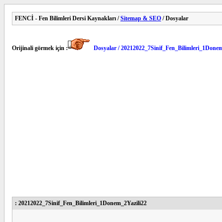
FENCİ - Fen Bilimleri Dersi Kaynakları /
Sitemap & SEO
/ Dosyalar
Orijinali görmek için :
Dosyalar / 20212022_7Sinif_Fen_Bilimleri_1Donem
: 20212022_7Sinif_Fen_Bilimleri_1Donem_2Yazili22