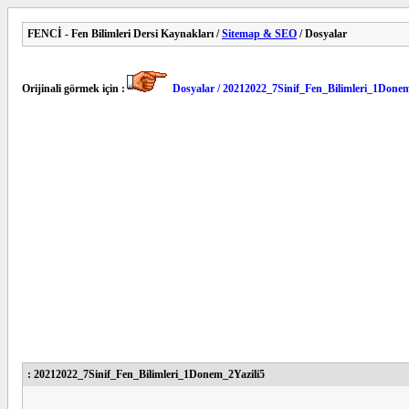
FENCİ - Fen Bilimleri Dersi Kaynakları /
Sitemap & SEO
/ Dosyalar
Orijinali görmek için :
Dosyalar / 20212022_7Sinif_Fen_Bilimleri_1Donem
: 20212022_7Sinif_Fen_Bilimleri_1Donem_2Yazili5