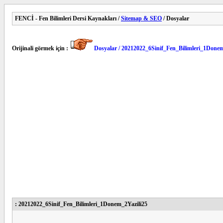
FENCİ - Fen Bilimleri Dersi Kaynakları /
Sitemap & SEO
/ Dosyalar
Orijinali görmek için :
Dosyalar / 20212022_6Sinif_Fen_Bilimleri_1Donem
: 20212022_6Sinif_Fen_Bilimleri_1Donem_2Yazili25