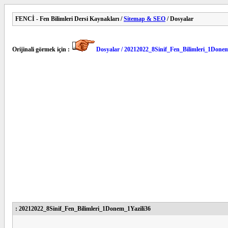
FENCİ - Fen Bilimleri Dersi Kaynakları /
Sitemap & SEO
/ Dosyalar
Orijinali görmek için :
Dosyalar / 20212022_8Sinif_Fen_Bilimleri_1Donem
: 20212022_8Sinif_Fen_Bilimleri_1Donem_1Yazili36