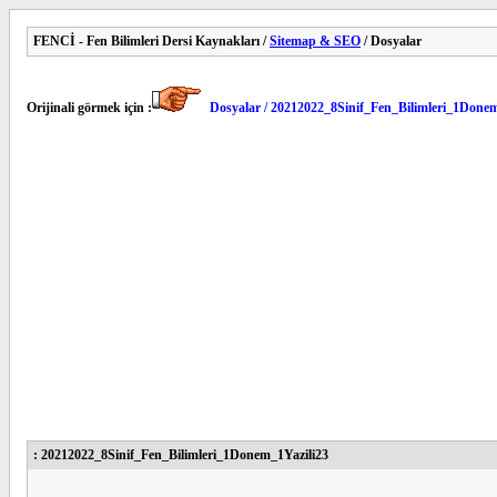
FENCİ - Fen Bilimleri Dersi Kaynakları /
Sitemap & SEO
/ Dosyalar
Orijinali görmek için :
Dosyalar / 20212022_8Sinif_Fen_Bilimleri_1Donem
: 20212022_8Sinif_Fen_Bilimleri_1Donem_1Yazili23