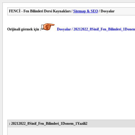
FENCİ - Fen Bilimleri Dersi Kaynakları /
Sitemap & SEO
/ Dosyalar
Orijinali görmek için :
Dosyalar / 20212022_8Sinif_Fen_Bilimleri_1Donem
: 20212022_8Sinif_Fen_Bilimleri_1Donem_1Yazili2