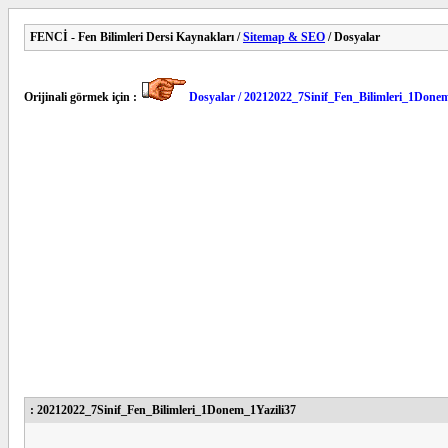
FENCİ - Fen Bilimleri Dersi Kaynakları /
Sitemap & SEO
/ Dosyalar
Orijinali görmek için :
Dosyalar / 20212022_7Sinif_Fen_Bilimleri_1Donem
: 20212022_7Sinif_Fen_Bilimleri_1Donem_1Yazili37