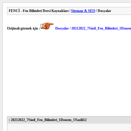
FENCİ - Fen Bilimleri Dersi Kaynakları /
Sitemap & SEO
/ Dosyalar
Orijinali görmek için :
Dosyalar / 20212022_7Sinif_Fen_Bilimleri_1Donem
: 20212022_7Sinif_Fen_Bilimleri_1Donem_1Yazili12