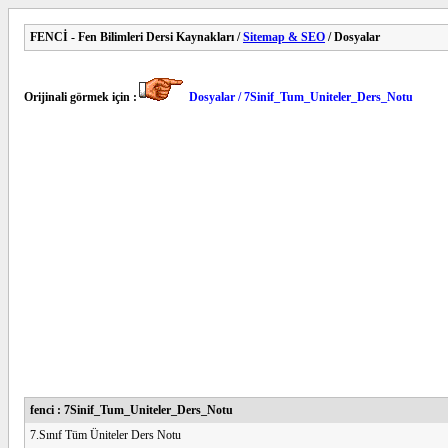
FENCİ - Fen Bilimleri Dersi Kaynakları /
Sitemap & SEO
/ Dosyalar
Orijinali görmek için :
Dosyalar / 7Sinif_Tum_Uniteler_Ders_Notu
fenci : 7Sinif_Tum_Uniteler_Ders_Notu
7.Sınıf Tüm Üniteler Ders Notu