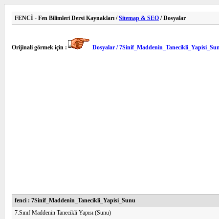
FENCİ - Fen Bilimleri Dersi Kaynakları /
Sitemap & SEO
/ Dosyalar
Orijinali görmek için :
Dosyalar / 7Sinif_Maddenin_Tanecikli_Yapisi_Su
fenci : 7Sinif_Maddenin_Tanecikli_Yapisi_Sunu
7.Sınıf Maddenin Tanecikli Yapısı (Sunu)