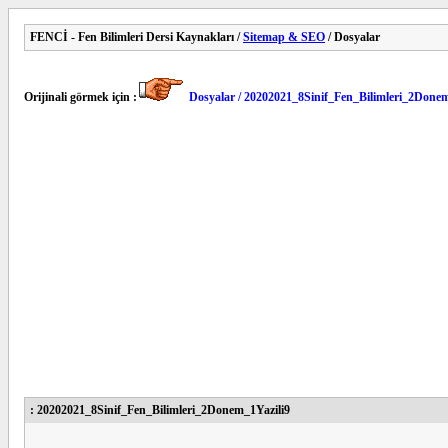
FENCİ - Fen Bilimleri Dersi Kaynakları /
Sitemap & SEO
/ Dosyalar
Orijinali görmek için :
Dosyalar / 20202021_8Sinif_Fen_Bilimleri_2Donem
: 20202021_8Sinif_Fen_Bilimleri_2Donem_1Yazili9