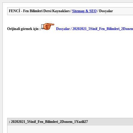
FENCİ - Fen Bilimleri Dersi Kaynakları /
Sitemap & SEO
/ Dosyalar
Orijinali görmek için :
Dosyalar / 20202021_5Sinif_Fen_Bilimleri_2Donem
: 20202021_5Sinif_Fen_Bilimleri_2Donem_1Yazili27