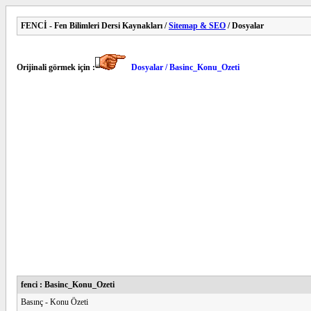
FENCİ - Fen Bilimleri Dersi Kaynakları /
Sitemap & SEO
/ Dosyalar
Orijinali görmek için :
Dosyalar / Basinc_Konu_Ozeti
fenci : Basinc_Konu_Ozeti
Basınç - Konu Özeti