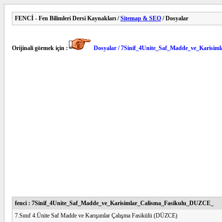
FENCİ - Fen Bilimleri Dersi Kaynakları /
Sitemap & SEO
/ Dosyalar
Orijinali görmek için :
Dosyalar / 7Sinif_4Unite_Saf_Madde_ve_Karisi
fenci : 7Sinif_4Unite_Saf_Madde_ve_Karisimlar_Calisma_Fasikulu_DUZCE_
7.Sınıf 4.Ünite Saf Madde ve Karışımlar Çalışma Fasikülü (DÜZCE)