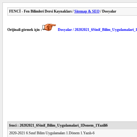
FENCİ - Fen Bilimleri Dersi Kaynakları /
Sitemap & SEO
/ Dosyalar
Orijinali görmek için :
Dosyalar / 20202021_6Sinif_Bilim_Uygulamalari_
fenci : 20202021_6Sinif_Bilim_Uygulamalari_1Donem_1Yazili6
2020-2021 6.Sınıf Bilim Uygulamaları 1.Dönem 1.Yazılı-6