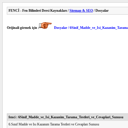
FENCİ - Fen Bilimleri Dersi Kaynakları /
Sitemap & SEO
/ Dosyalar
Orijinali görmek için :
Dosyalar / 6Sinif_Madde_ve_Isi_Kazanim_Tarama
fenci : 6Sinif_Madde_ve_Isi_Kazanim_Tarama_Testleri_ve_Cevaplari_Sunusu
6.Sınıf Madde ve Isı Kazanım Tarama Testleri ve Cevapları Sunusu