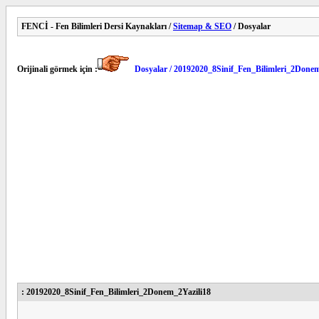
FENCİ - Fen Bilimleri Dersi Kaynakları /
Sitemap & SEO
/ Dosyalar
Orijinali görmek için :
Dosyalar / 20192020_8Sinif_Fen_Bilimleri_2Donem
: 20192020_8Sinif_Fen_Bilimleri_2Donem_2Yazili18