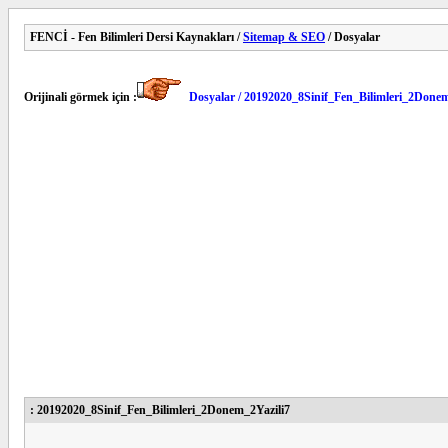
FENCİ - Fen Bilimleri Dersi Kaynakları /
Sitemap & SEO
/ Dosyalar
Orijinali görmek için :
Dosyalar / 20192020_8Sinif_Fen_Bilimleri_2Donem
: 20192020_8Sinif_Fen_Bilimleri_2Donem_2Yazili7