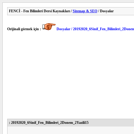
FENCİ - Fen Bilimleri Dersi Kaynakları /
Sitemap & SEO
/ Dosyalar
Orijinali görmek için :
Dosyalar / 20192020_6Sinif_Fen_Bilimleri_2Donem
: 20192020_6Sinif_Fen_Bilimleri_2Donem_2Yazili15