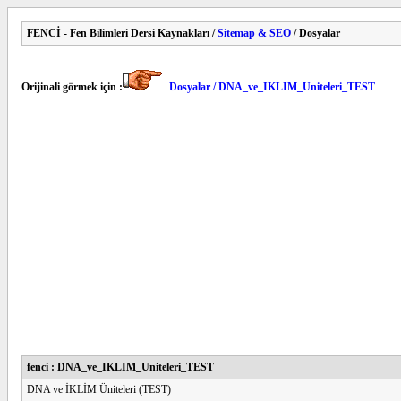
FENCİ - Fen Bilimleri Dersi Kaynakları /
Sitemap & SEO
/ Dosyalar
Orijinali görmek için :
Dosyalar / DNA_ve_IKLIM_Uniteleri_TEST
fenci : DNA_ve_IKLIM_Uniteleri_TEST
DNA ve İKLİM Üniteleri (TEST)