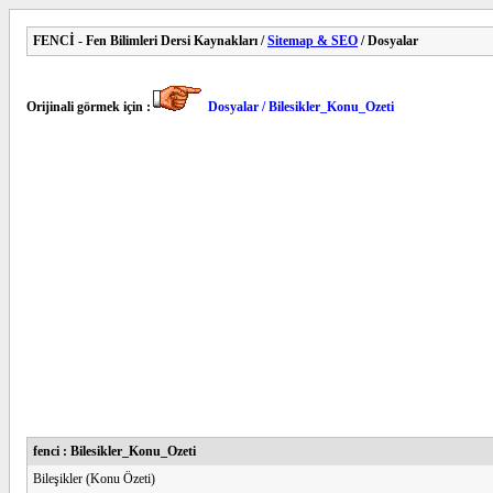
FENCİ - Fen Bilimleri Dersi Kaynakları /
Sitemap & SEO
/ Dosyalar
Orijinali görmek için :
Dosyalar / Bilesikler_Konu_Ozeti
fenci : Bilesikler_Konu_Ozeti
Bileşikler (Konu Özeti)