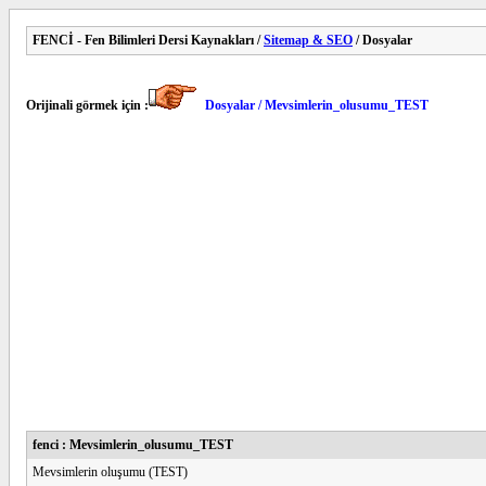
FENCİ - Fen Bilimleri Dersi Kaynakları /
Sitemap & SEO
/ Dosyalar
Orijinali görmek için :
Dosyalar / Mevsimlerin_olusumu_TEST
fenci : Mevsimlerin_olusumu_TEST
Mevsimlerin oluşumu (TEST)