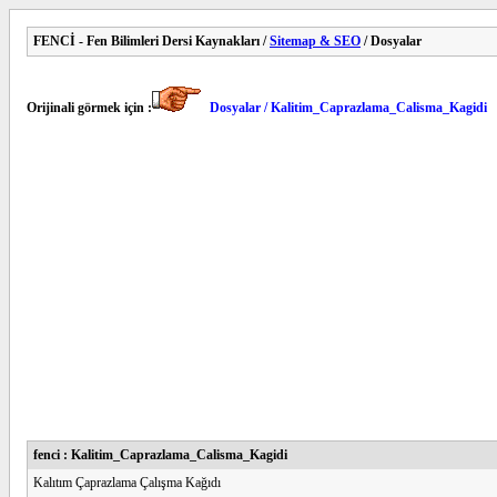
FENCİ - Fen Bilimleri Dersi Kaynakları /
Sitemap & SEO
/ Dosyalar
Orijinali görmek için :
Dosyalar / Kalitim_Caprazlama_Calisma_Kagidi
fenci : Kalitim_Caprazlama_Calisma_Kagidi
Kalıtım Çaprazlama Çalışma Kağıdı