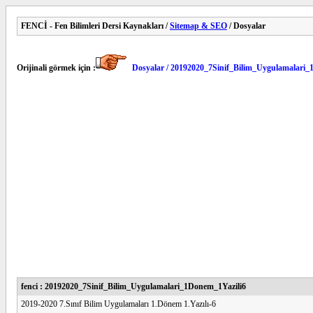
FENCİ - Fen Bilimleri Dersi Kaynakları /
Sitemap & SEO
/ Dosyalar
Orijinali görmek için :
Dosyalar / 20192020_7Sinif_Bilim_Uygulamalari_
fenci : 20192020_7Sinif_Bilim_Uygulamalari_1Donem_1Yazili6
2019-2020 7.Sınıf Bilim Uygulamaları 1.Dönem 1.Yazılı-6