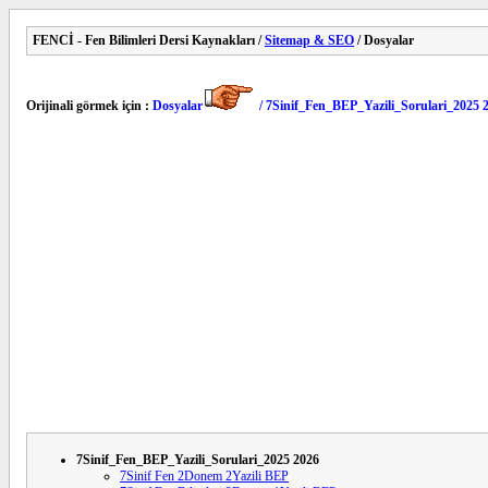
FENCİ - Fen Bilimleri Dersi Kaynakları /
Sitemap & SEO
/ Dosyalar
Orijinali görmek için :
Dosyalar
/ 7Sinif_Fen_BEP_Yazili_Sorulari_2025 
7Sinif_Fen_BEP_Yazili_Sorulari_2025 2026
7Sinif Fen 2Donem 2Yazili BEP