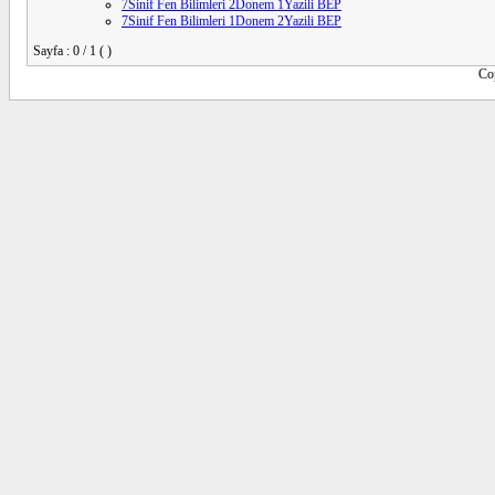
7Sinif Fen Bilimleri 2Donem 1Yazili BEP
7Sinif Fen Bilimleri 1Donem 2Yazili BEP
Sayfa : 0 / 1 ( )
Co