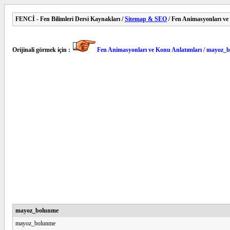
FENCİ - Fen Bilimleri Dersi Kaynakları /
Sitemap & SEO
/ Fen Animasyonları ve
Orijinali görmek için :
Fen Animasyonları ve Konu Anlatımları / mayoz_
mayoz_bolunme
mayoz_bolunme