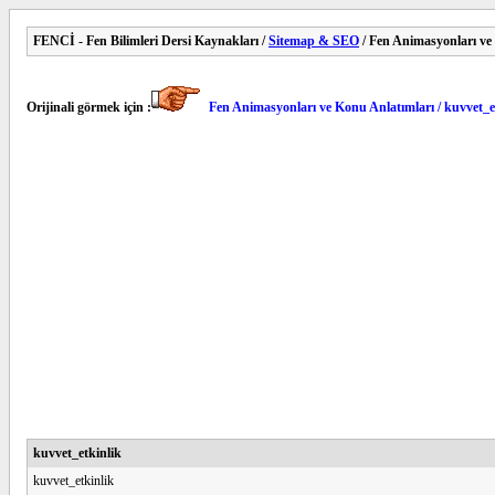
FENCİ - Fen Bilimleri Dersi Kaynakları /
Sitemap & SEO
/ Fen Animasyonları ve
Orijinali görmek için :
Fen Animasyonları ve Konu Anlatımları / kuvvet_e
kuvvet_etkinlik
kuvvet_etkinlik