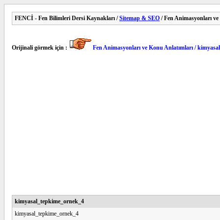
FENCİ - Fen Bilimleri Dersi Kaynakları /
Sitemap & SEO
/ Fen Animasyonları ve
Orijinali görmek için :
Fen Animasyonları ve Konu Anlatımları / kimyas
kimyasal_tepkime_ornek_4
kimyasal_tepkime_ornek_4