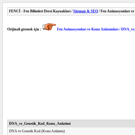
FENCİ - Fen Bilimleri Dersi Kaynakları /
Sitemap & SEO
/ Fen Animasyonları ve
Orijinali görmek için :
Fen Animasyonları ve Konu Anlatımları / DNA_
DNA_ve_Genetik_Kod_Konu_Anlatimi
DNA ve Genetik Kod (Konu Anlatımı)