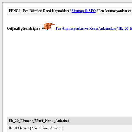
FENCİ - Fen Bilimleri Dersi Kaynakları /
Sitemap & SEO
/ Fen Animasyonları ve
Orijinali görmek için :
Fen Animasyonları ve Konu Anlatımları / Ilk_20
Ilk_20_Element_7Sinif_Konu_Anlatimi
İlk 20 Element (7.Sınıf Konu Anlatımı)