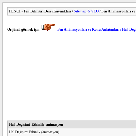
FENCİ - Fen Bilimleri Dersi Kaynakları /
Sitemap & SEO
/ Fen Animasyonları ve
Orijinali görmek için :
Fen Animasyonları ve Konu Anlatımları / Hal_Deg
Hal_Degisimi_Etkinlik_animasyon
Hal Değişimi Etkinlik (animasyon)