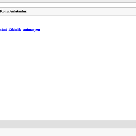
 Konu Anlatımları
isimi_Etkinlik_animasyon