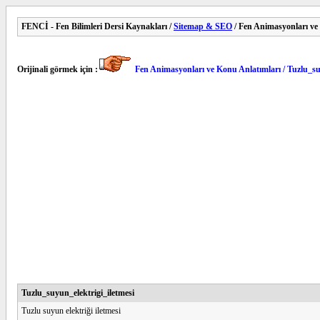
FENCİ - Fen Bilimleri Dersi Kaynakları /
Sitemap & SEO
/ Fen Animasyonları ve
Orijinali görmek için :
Fen Animasyonları ve Konu Anlatımları / Tuzlu_su
Tuzlu_suyun_elektrigi_iletmesi
Tuzlu suyun elektriği iletmesi