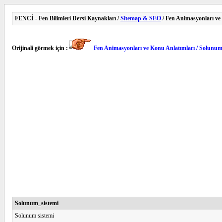
FENCİ - Fen Bilimleri Dersi Kaynakları /
Sitemap & SEO
/ Fen Animasyonları ve
Orijinali görmek için :
Fen Animasyonları ve Konu Anlatımları / Solunum
Solunum_sistemi
Solunum sistemi