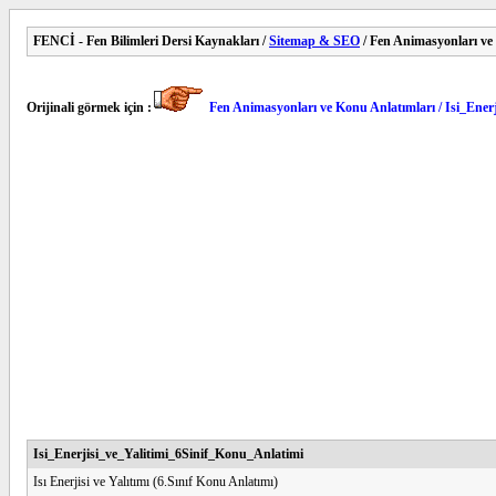
FENCİ - Fen Bilimleri Dersi Kaynakları /
Sitemap & SEO
/ Fen Animasyonları ve
Orijinali görmek için :
Fen Animasyonları ve Konu Anlatımları / Isi_Ener
Isi_Enerjisi_ve_Yalitimi_6Sinif_Konu_Anlatimi
Isı Enerjisi ve Yalıtımı (6.Sınıf Konu Anlatımı)