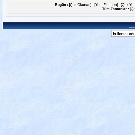
Bugün :
[Çok Okunan]
-
[Yeni Eklenen]
-
[Çok Yo
Tüm Zamanlar :
[Ç
www.