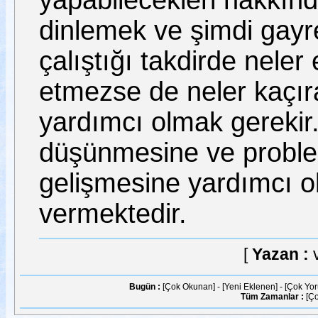
yapabilecekleri hakkı
dinlemek ve şimdi gayre
çalıştığı takdirde neler
etmezse de neler kaçır
yardımcı olmak gerekir
düşünmesine ve proble
gelişmesine yardımcı 
vermektedir.
[
Yazan :
Bugün :
[Çok Okunan]
-
[Yeni Eklenen]
-
[Çok Yo
Tüm Zamanlar :
[Ç