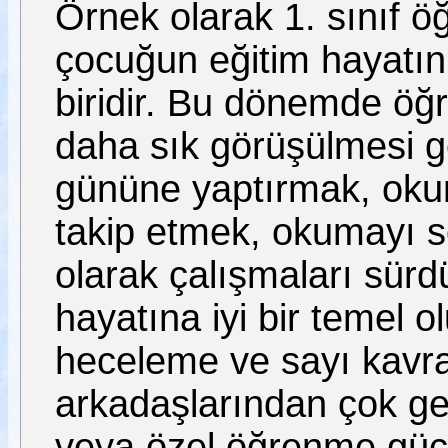
Örnek olarak 1. sınıf öğr
çocuğun eğitim hayatı
biridir. Bu dönemde öğr
daha sık görüşülmesi g
gününe yaptırmak, oku
takip etmek, okumayı sö
olarak çalışmaları sürd
hayatına iyi bir temel o
heceleme ve sayı kavra
arkadaşlarından çok g
veya özel öğrenme güçlü