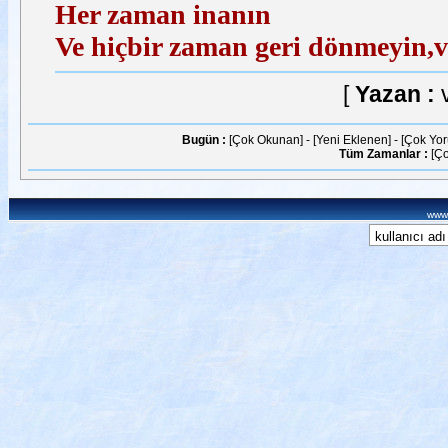
Her zaman inanın
Ve hiçbir zaman geri dönmeyin,
[
Yazan :
Bugün :
[Çok Okunan]
-
[Yeni Eklenen]
-
[Çok Yo
Tüm Zamanlar :
[Ç
www.