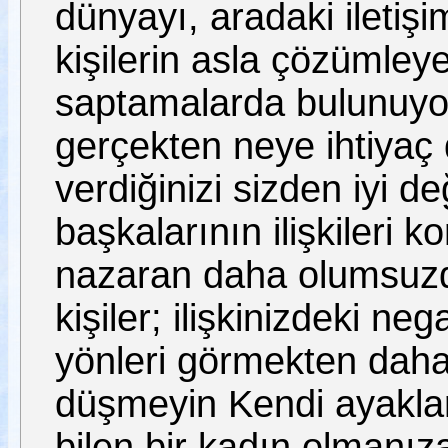
dünyayı, aradaki iletişi
kişilerin asla çözümley
saptamalarda bulunuyor:
gerçekten neye ihtiya
verdiğinizi sizden iyi d
başkalarının ilişkileri k
nazaran daha olumsuzdu
kişiler; ilişkinizdeki ne
yönleri görmekten daha 
düşmeyin Kendi ayakları
bilen bir kadın olmanız