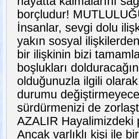
hayatta kalmalarını sağ
borçludur! MUTLULU
İnsanlar, sevgi dolu iliş
yakın sosyal ilişkiler
bir ilişkinin bizi tama
boşlukları dolduracağın
olduğunuzla ilgili olarak
durumu değiştirmeyecekti
sürdürmenizi de zorla
AZALIR Hayalimizdeki part
Ancak varlıklı kişi ile b