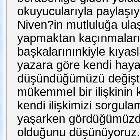
okuyucularıyla payla
Niven?in mutluluğa ula
yapmaktan kaçınmaların
başkalarınınkiyle kıya
yazara göre kendi hayatım
düşündüğümüzü değiştir
mükemmel bir ilişkinin
kendi ilişkimizi sorgul
yaşarken gördüğümüzde 
olduğunu düşünüyoruz