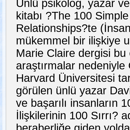
Ünlü psikolog, yazar ve
kitabı ?The 100 Simple
Relationships?te (İnsan İ
mükemmel bir ilişkiye u
Marie Claire dergisi bu ö
araştırmalar nedeniyle 
Harvard Üniversitesi ta
görülen ünlü yazar David
ve başarılı insanların 
İlişkilerinin 100 Sırrı? a
beraberliğe giden yolda