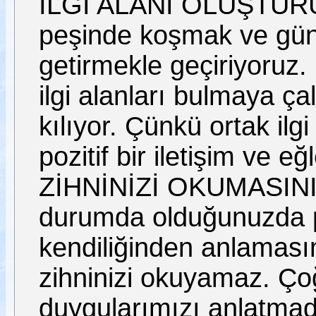
İLGİ ALANI OLUŞTURU
peşinde koşmak ve günd
getirmekle geçiriyoruz. B
ilgi alanları bulmaya ç
kılıyor. Çünkü ortak ilg
pozitif bir iletişim ve 
ZİHNİNİZİ OKUMASINI
durumda olduğunuzda pa
kendiliğinden anlamasın
zihninizi okuyamaz. Ço
duygularımızı anlatmad