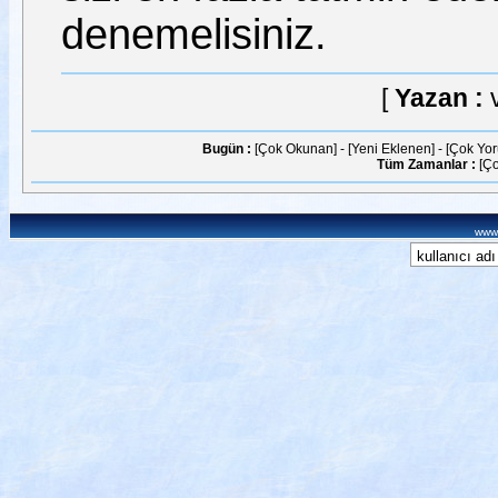
denemelisiniz.
[
Yazan :
Bugün :
[Çok Okunan]
-
[Yeni Eklenen]
-
[Çok Yo
Tüm Zamanlar :
[Ç
www.