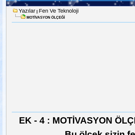
Yazılar
Fen Ve Teknoloji
||
MOTİVASY
ON
ÖLÇEĞİ
EK - 4 : MOTİVASYON ÖLÇ
Bu ölçek sizin fen ve t