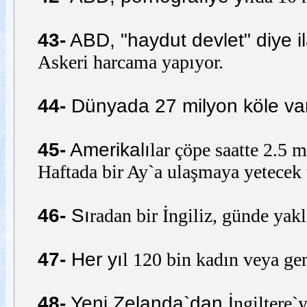
43-
ABD, "haydut devlet" diye il
Askeri harcama yapıyor.
44-
Dünyada 27 milyon köle var
45-
Amerikalı
lar çöpe saatte 2.5 m
Haftada bir Ay`a ulaşmaya yetecek u
46-
Sı
radan bir İngiliz, günde yak
47-
Her yı
l 120 bin kadın veya gen
48-
Yeni Zelanda`dan İ
ngiltere`y