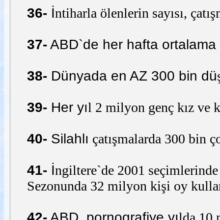
36-
İ
ntiharla ölenlerin sayısı, çatı
37-
ABD`de her hafta ortalama
38-
Dünyada en AZ 300 bin dü
39-
Her yı
l 2 milyon genç kız ve k
40-
Silahlı
çatışmalarda 300 bin ço
41-
İ
ngiltere`de 2001 seçimlerinde
Sezonunda 32 milyon kişi oy kulla
42-
ABD, pornografiye yı
lda 10 