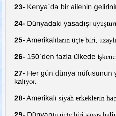
23-
Kenya`da bir ailenin gelirinin
24-
Dünyadaki yasadışı
uyuşturu
25-
Amerikalı
ların üçte biri, uzayl
26-
150`den fazla ülkede i
şkenc
27-
Her gün dünya nüfusunun ye
kalı
yor.
28-
Amerikalı
siyah erkeklerin hap
29-
Dünyanı
n üçte biri savaş hali