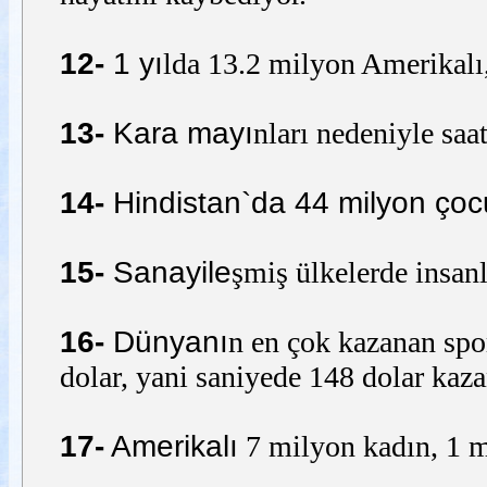
12-
1 yı
lda 13.2 milyon Amerikalı,
13-
Kara mayı
nları nedeniyle saat
14-
Hindistan`da 44 milyon çoc
15-
Sanayile
şmiş ülkelerde insan
16-
Dünyanı
n en çok kazanan spo
dolar, yani saniyede 148 dolar kaza
17-
Amerikalı
7 milyon kadın, 1 m