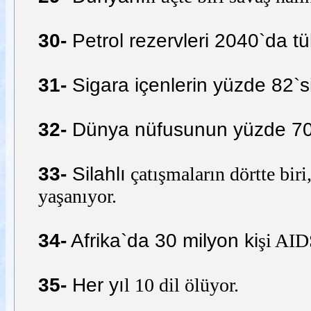
30-
Petrol rezervleri 2040`da tük
31-
Sigara içenlerin yüzde 82`si
32-
Dünya nüfusunun yüzde 70`i
33-
Silahlı
çatışmaların dörtte biri
yaşanıyor.
34-
Afrika`da 30 milyon ki
şi AID
35-
Her yı
l 10 dil ölüyor.