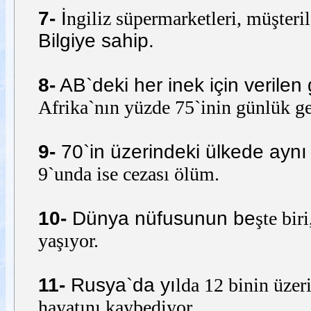
7-
İ
ngiliz süpermarketleri, müşter
Bilgiye sahip.
8-
AB`deki her inek için verilen 
Afrika`nın yüzde 75`inin günlük g
9-
70`in üzerindeki ülkede aynı
9`unda ise cezası ölüm.
10-
Dünya nüfusunun be
şte bir
yaşıyor.
11-
Rusya`da yı
lda 12 binin üzer
hayatını kaybediyor.