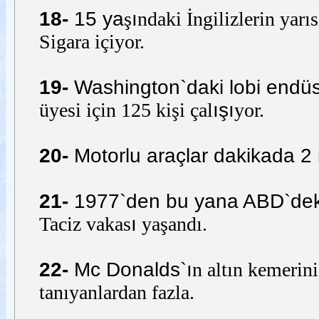
18-
15 ya
ş
ı
ndaki İngilizlerin yarı
Sigara içiyor.
19-
Washington`daki lobi endüst
üyesi için 125 kişi çal
ışı
yor.
20-
Motorlu araçlar dakikada 2 
21-
1977`den bu yana ABD`deki k
Taciz vakas
ı
yaşandı.
22-
Mc Donalds`ı
n altın kemerini
tanıyanlardan fazla.