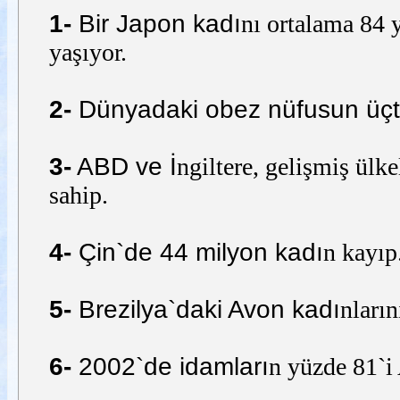
1-
Bir Japon kadı
nı ortalama 84 y
yaşıyor.
2-
Dünyadaki obez nüfusun üçte 
3-
ABD ve İ
ngiltere, gelişmiş ülk
sahip.
4-
Çin`de 44 milyon kadı
n kayıp
5-
Brezilya`daki Avon kadı
nların
6-
2002`de idamları
n yüzde 81`i