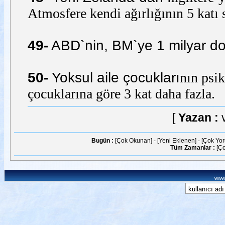
Atmosfere kendi ağırlığının 5 katı s
49-
ABD`nin, BM`ye 1 milyar dol
50-
Yoksul aile çocukları
nın psik
çocuklarına göre 3 kat daha fazla.
[
Yazan :
Bugün :
[Çok Okunan]
-
[Yeni Eklenen]
-
[Çok Yo
Tüm Zamanlar :
[Ç
www.