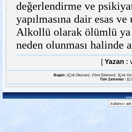
değerlendirme ve psikiy
yapılmasına dair esas ve u
Alkollü olarak ölümlü ya 
neden olunması halinde ağ
[
Yazan :
Bugün :
[Çok Okunan]
-
[Yeni Eklenen]
-
[Çok Yo
Tüm Zamanlar :
[Ç
www.