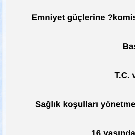
Emniyet güçlerine ?komis
Baş
T.C.
Sağlık koşulları yönetm
16 yaşınd