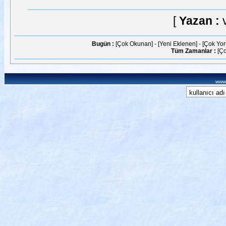
[
Yazan :
Bugün :
[Çok Okunan]
-
[Yeni Eklenen]
-
[Çok Yo
Tüm Zamanlar :
[Ç
www.