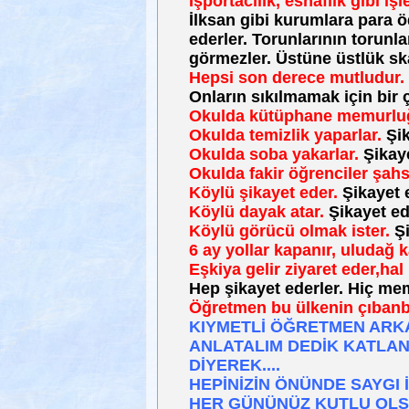
İşportacılık, esnaflık gibi iş
İlksan gibi kurumlara para ö
ederler. Torunlarının torunla
görmezler. Üstüne üstlük sk
Hepsi son derece mutludur. B
Onların sıkılmamak için bir 
Okulda kütüphane memurluğ
Okulda temizlik yaparlar.
Şik
Okulda soba yakarlar.
Şikaye
Okulda fakir öğrenciler şahs
Köylü şikayet eder.
Şikayet e
Köylü dayak atar.
Şikayet ed
Köylü görücü olmak ister.
Şi
6 ay yollar kapanır, uludağ k
Eşkiya gelir ziyaret eder,hal
Hep şikayet ederler. Hiç mem
Öğretmen bu ülkenin çıbanb
KIYMETLİ ÖĞRETMEN ARKA
ANLATALIM DEDİK KATLAN
DİYEREK....
HEPİNİZİN ÖNÜNDE SAYGI İ
HER GÜNÜNÜZ KUTLU OLSU