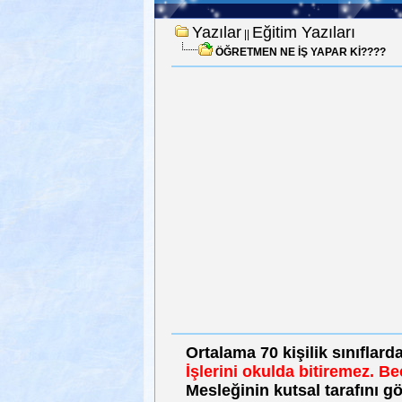
Yazılar
Eğitim Yazıları
||
ÖĞRETMEN NE İŞ YAPAR Kİ????
Ortalama 70 kişilik sınıflard
İşlerini okulda bitiremez. Bec
Mesleğinin kutsal tarafını 