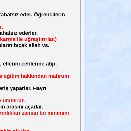
ahatsız eder. Öğrencilerin
r.
ahatsız ederler.
karma ile uğraştırırlar.)
ların bıçak silah vs.
llerini ceblerine atıp,
ında eğitim hakkından mahrum
riş yaparlar. Hayrı
utanırlar.
 arasını açarlar.
klandıkları zaman bu minimini