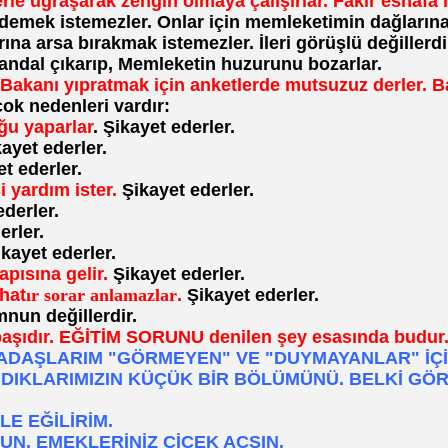
lerle uğraşarak zengin olmaya çalışırlar. Fakir esnafa r
demek istemezler. Onlar için memleketimin dağlarına ya
rına arsa bırakmak istemezler. İleri görüşlü değillerdir
andal çıkarıp, Memleketin huzurunu bozarlar.
akanı yıpratmak için anketlerde mutsuzuz derler. Bak
çok nedenleri vardır:
u yaparlar
. Şikayet ederler.
ayet ederler.
t ederler.
i yardım ister.
Şikayet ederler.
derler.
erler.
kayet ederler.
apısına gelir.
Şikayet ederler.
 hat
ır sorar anlamazlar
.
Şikayet ederler.
nun değillerdir.
aşıdır. EĞİTİM SORUNU denilen şey esasında budur
DAŞLARIM "GÖRMEYEN" VE "DUYMAYANLAR" İÇİN
DIKLARIMIZIN KÜÇÜK BİR BÖLÜMÜNÜ. BELKİ GÖ
LE EĞİLİRİM.
N, EMEKLERİNİZ ÇİÇEK AÇSIN.