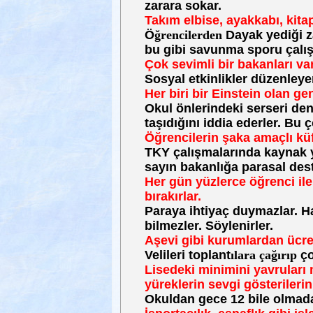
zarara sokar.
Takım elbise, ayakkabı, kitap 
Ö
ğrencilerden
Dayak yediği z
bu gibi savunma sporu çalış
Çok sevimli bir bakanları var
Sosyal etkinlikler düzenleye
Her biri bir Einstein olan gen
Okul önlerindeki serseri den
taşıdığını iddia ederler. Bu ç
Öğrencilerin şaka amaçlı küfü
TKY çalışmalarında kaynak yo
sayın bakanlığa parasal de
Her gün yüzlerce öğrenci ile
bırakırlar.
Paraya ihtiyaç duymazlar. Ha
bilmezler. Söylenirler.
Aşevi gibi kurumlardan ücre
Velileri toplant
ılara çağırıp
ço
Lisedeki minimini yavruları 
yüreklerin sevgi gösterilerin
Okuldan gece 12 bile olmada