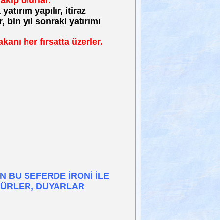
akip olurlar.
tırım yapılır, itiraz
, bin yıl sonraki yatırımı
anı her fırsatta üzerler.
.
 BU SEFERDE İRONİ İLE
RÜRLER, DUYARLAR