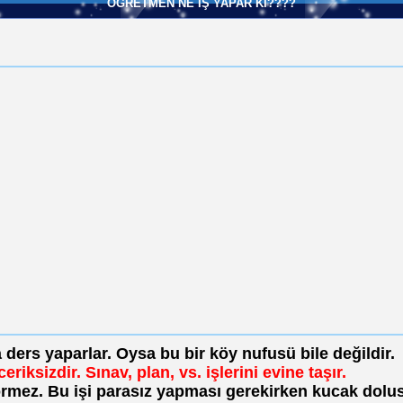
ÖĞRETMEN NE İŞ YAPAR Kİ????
a ders yaparlar. Oysa bu bir köy nufusü bile değildir.
eriksizdir. Sınav, plan, vs. işlerini evine taşır.
görmez. Bu işi parasız yapması gerekirken kucak dolu