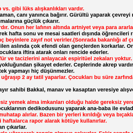
vs. gibi lüks alışkanlıkları vardır.
aman, canı yanınca bağırır. Gürültü yaparak çevreyi r
malarına güçlük çıkarır.
dır. Onun her lafının altında artniyet veya para ararla
rek hafta sonu ve mesai saatleri dışında öğrencileri r
ç beyinlere zayıf not verirler.(Sonrada bakanlığı af çı
ilen aslında çok efendi olan gençlerden korkarlar. On
ocuklara iftira atarak onları rencide ederler.
r ve tacizlerini anlayacak espiritüel zekaları yoktur.
kluğundan şikayet ederler. Ceplerinde akrep vardır, e
stek yapmayı hiç düşünmezler.
 uğraşıp 2 ay tatil yaparlar. Çocukları bu süre zarf
yır sahibi Bakkal, manav ve kasaptan veresiye alışve
siz yemek alma imkanları olduğu halde gereksiz yere 
cuklarının dedikodusunu yaparak ana-baba ile evladın
muhatap alırlar. Bazen bir yerleri kırıldığı veya bıça
i haftalarca rapor alarak kötüye kullanırlar.
n çıkarlar.